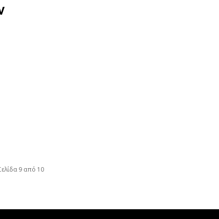
ν
Σελίδα 9 από 10