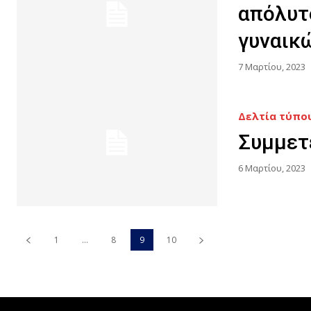
απόλυτ
γυναικ
7 Μαρτίου, 2023
Δελτία τύπου
Συμμετ
6 Μαρτίου, 2023
1
...
8
9
10