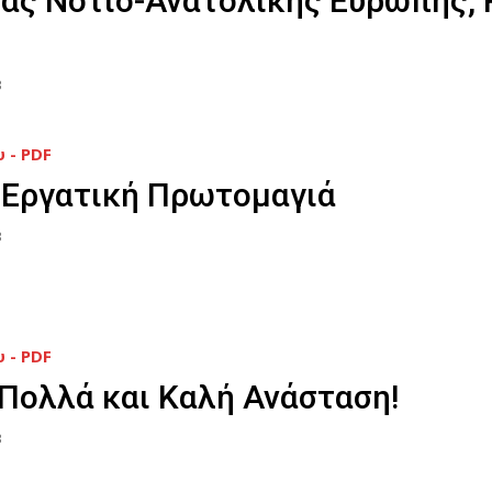
ιας Νότιο-Ανατολικής Ευρώπης,
3
 - PDF
 Εργατική Πρωτομαγιά
3
 - PDF
 Πολλά και Καλή Ανάσταση!
3