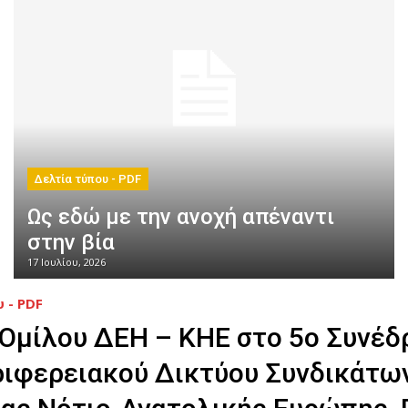
Δελτία τύπου - PDF
Ως εδώ με την ανοχή απέναντι
στην βία
17 Ιουλίου, 2026
 - PDF
 Ομίλου ΔΕΗ – ΚΗΕ στο 5ο Συνέδ
ριφερειακού Δικτύου Συνδικάτω