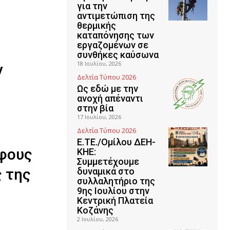
για την
αντιμετώπιση της
θερμικής
καταπόνησης των
εργαζομένων σε
συνθήκες καύσωνα
18 Ιουλίου, 2026
ν
Δελτία Τύπου 2026
Ως εδώ με την
ανοχή απέναντι
στην βία
17 Ιουλίου, 2026
Δελτία Τύπου 2026
Ε.ΤΕ./Ομίλου ΔΕΗ-
φους
ΚΗΕ:
Συμμετέχουμε
 της
δυναμικά στο
συλλαλητήριο της
9ης Ιουλίου στην
Κεντρική Πλατεία
Κοζάνης
2 Ιουλίου, 2026