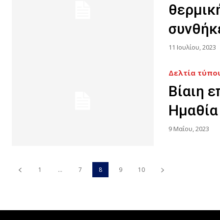
θερμικ
συνθήκ
11 Ιουλίου, 2023
Δελτία τύπου
Βίαιη ε
Ημαθία
9 Μαΐου, 2023
1
...
7
8
9
10