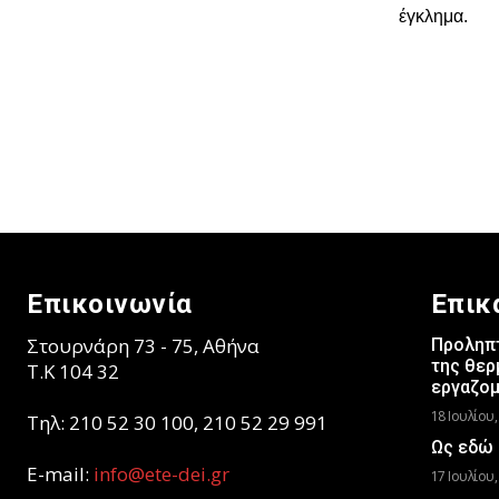
έγκλημα.
Επικοινωνία
Επικ
Στουρνάρη 73 - 75, Αθήνα
Προληπτ
της θερ
T.K 104 32
εργαζο
18 Ιουλίου,
Τηλ: 210 52 30 100, 210 52 29 991
Ως εδώ 
E-mail:
info@ete-dei.gr
17 Ιουλίου,