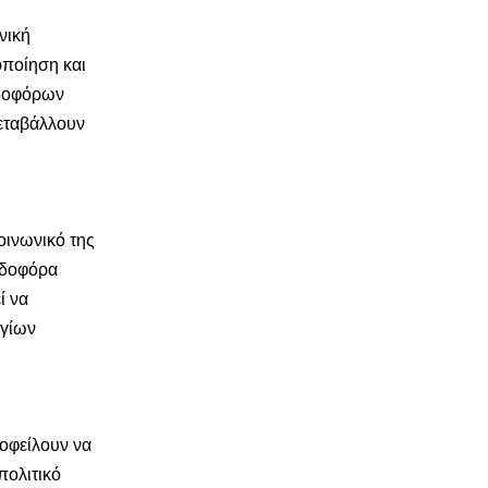
νική
οποίηση και
ρδοφόρων
μεταβάλλουν
οινωνικό της
ερδοφόρα
ί να
ογίων
οφείλουν να
πολιτικό