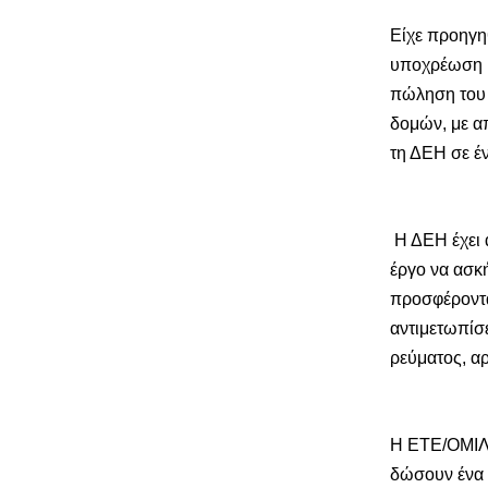
Είχε προηγη
υποχρέωση κ
πώληση του
δομών, με α
τη ΔΕΗ σε έ
Η ΔΕΗ έχει α
έργο να ασκή
προσφέροντα
αντιμετωπίσε
ρεύματος, α
Η ΕΤΕ/ΟΜΙΛΟ
δώσουν ένα 