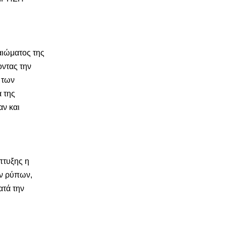
αιώματος της
οντας την
 των
 της
αν και
πτυξης η
άν ρύπων,
ατά την