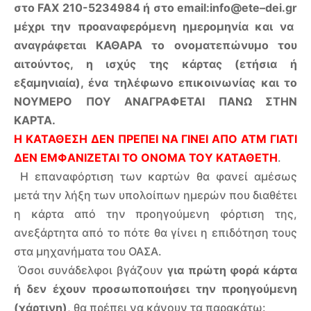
στο
FAX
210-5234984 ή στο
email
:
info
@
ete
–
dei
.
gr
μέχρι την προαναφερόμενη ημερομηνία και να
αναγράφεται ΚΑΘΑΡΑ το ονοματεπώνυμο του
αιτούντος, η ισχύς της κάρτας (ετήσια ή
εξαμηνιαία), ένα τηλέφωνο επικοινωνίας και το
ΝΟΥΜΕΡΟ ΠΟΥ ΑΝΑΓΡΑΦΕΤΑΙ ΠΑΝΩ ΣΤΗΝ
ΚΑΡΤΑ.
Η ΚΑΤΑΘΕΣΗ ΔΕΝ ΠΡΕΠΕΙ ΝΑ ΓΙΝΕΙ ΑΠΟ ΑΤΜ ΓΙΑΤΙ
ΔΕΝ ΕΜΦΑΝΙΖΕΤΑΙ ΤΟ ΟΝΟΜΑ ΤΟ
Y
ΚΑΤΑΘΕΤΗ
.
Η επαναφόρτιση των καρτών θα φανεί αμέσως
μετά την λήξη των υπολοίπων ημερών που διαθέτει
η κάρτα από την προηγούμενη φόρτιση της,
ανεξάρτητα από το πότε θα γίνει η επιδότηση τους
στα μηχανήματα του ΟΑΣΑ.
Όσοι συνάδελφοι βγάζουν
για πρώτη φορά κάρτα
ή δεν έχουν προσωποποιήσει την προηγούμενη
(χάρτινη)
, θα πρέπει να κάνουν τα παρακάτω: