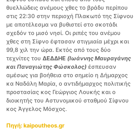
θυελλώδεις ανέμους χθες το βράδυ περίπου
στις 22:30 στην περιοχή Πλακωτό της Σίφνου
με αποτέλεσμα να βυθιστεί στο σκοτάδι
σχεδόν το μισό νησί. Οι ριπές του ανέμου
χθες στη Σίφνο έφτασαν στιγμιαία μέχρι και
99,8 χιλ την ώρα. Εκτός από τους δύο
τεχνίτες του
ΔΕΔΔΗΕ
(
Ιωάννης Μαυραγάνης
και Παναγιώτης Φώσκολος)
έσπευσαν
αμέσως για βοήθεια στο σημείο η Δήμαρχος
κα Ναδάλη Μαρία, ο αντιδήμαρχος πολιτικής
προστασίας κος Γεώργιος Λουκής και ο
διοικητής του Αστυνομικού σταθμού Σίφνου
κος Άγγελος Μόσχος.
Πηγή: kaipoutheos.gr