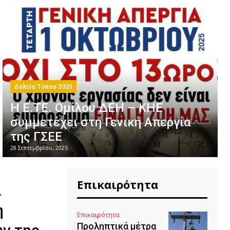
Δελτία Τύπου 2025
Η Ε.ΤΕ. Ομίλου ΔΕΗ – ΚΗΕ
συμμετέχει στη Γενική Απεργία
της ΓΣΕΕ
28 Σεπτεμβρίου, 2025
Επικαιρότητα
ι
η
Επικαιρότητα
Προληπτικά μέτρα