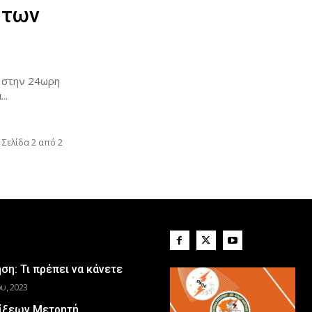
 των
ι στην 24ωρη
..
Σελίδα 2 από 2
η: Τι πρέπει να κάνετε
υ, 2023
ίξεων Μετρητή