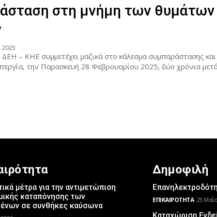
άσταση στη μνήμη των θυμάτων
ν
 2025
υ ΔΕΗ – ΚΗΕ συμμετέχει μαζικά στο κάλεσμα συμπαράστασης κα
περγία, την Παρασκευή 28 Φεβρουαρίου 2025, δύο χρόνια μετά.
αιρότητα
Δημοφιλή
ικά μέτρα για την αντιμετώπιση
Επανηλεκτροδότησ
μικής καταπόνησης των
ΕΠΙΚΑΙΡΌΤΗΤΑ
25 Μαΐο
μένων σε συνθήκες καύσωνα
Καταχώριση Ενδε