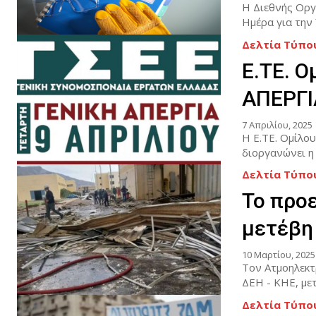
Η Διεθνής Οργ
Ημέρα για την 
Δελτία Τύπο
Ε.ΤΕ. 
ΑΠΕΡΓΙ
7 Απριλίου, 2025
Η Ε.ΤΕ. Ομίλο
διοργανώνει η 
Δελτία Τύπο
Το προε
μετέβη
10 Μαρτίου, 2025
Τον Ατμοηλεκτ
Δελτία Τύπο