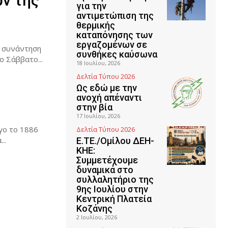
ν της
για την
αντιμετώπιση της
θερμικής
καταπόνησης των
εργαζομένων σε
– συνάντηση
συνθήκες καύσωνα
 Σάββατο...
18 Ιουλίου, 2026
Δελτία Τύπου 2026
Ως εδώ με την
ανοχή απέναντι
στην βία
17 Ιουλίου, 2026
γο το 1886
Δελτία Τύπου 2026
..
Ε.ΤΕ./Ομίλου ΔΕΗ-
ΚΗΕ:
Συμμετέχουμε
δυναμικά στο
συλλαλητήριο της
9ης Ιουλίου στην
Κεντρική Πλατεία
Κοζάνης
2 Ιουλίου, 2026