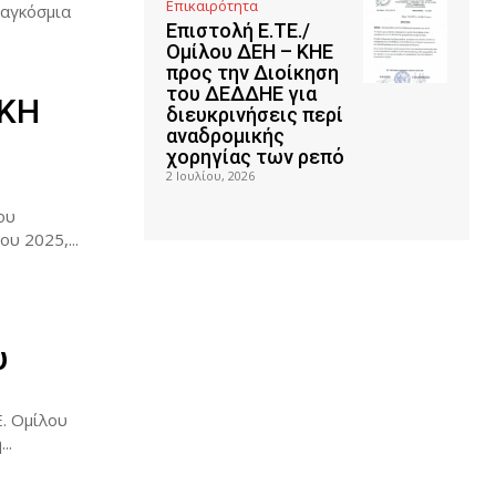
Επικαιρότητα
Παγκόσμια
Επιστολή Ε.ΤΕ./
Ομίλου ΔΕΗ – ΚΗΕ
προς την Διοίκηση
του ΔΕΔΔΗΕ για
ΙΚΗ
διευκρινήσεις περί
αναδρομικής
χορηγίας των ρεπό
2 Ιουλίου, 2026
ου
υ 2025,...
υ
. Ομίλου
 Η έκρηξη...