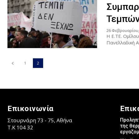
Συμπαρ
Τεμπώ
26 Φεβρουαρίου,
Η Ε.ΤΕ. Ομίλο
Πανελλαδική Α
1
2
Επικοινωνία
Επικ
Στουρνάρη 73 - 75, Αθήνα
Προληπτ
της θερ
T.K 104 32
εργαζο