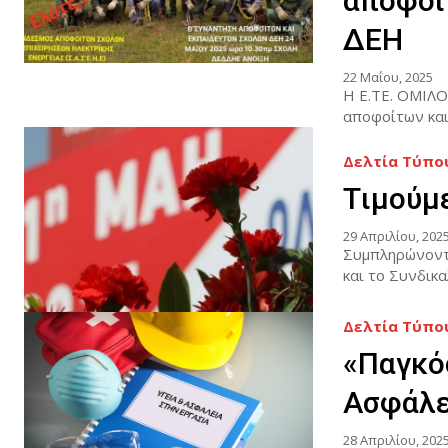
αποφοί
ΔΕΗ
22 Μαΐου, 2025
Η Ε.ΤΕ. ΟΜΙΛΟ
αποφοίτων και
Δελτία Τύπο
Tιμούμ
29 Απριλίου, 202
Συμπληρώνοντα
και το Συνδικα
Δελτία Τύπο
«Παγκόσ
Ασφάλε
28 Απριλίου, 202