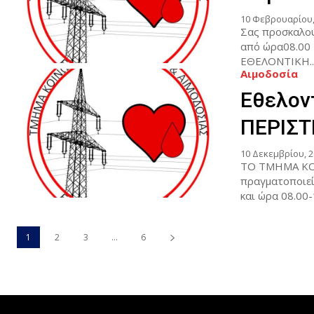
10 Φεβρουαρίου,
Σας προσκαλ
από ώρα08.00 
ΕΘΕΛΟΝΤΙΚΗ..
Αιμοδοσία
Εθελον
ΠΕΡΙΣΤ
10 Δεκεμβρίου, 2
ΤΟ ΤΜΗΜΑ ΚΟ
πραγματοποιε
και ώρα 08.00-1
1
2
3
...
6