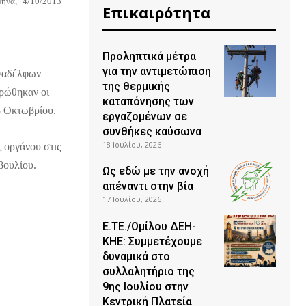
θήνα,
4/10/2013
Επικαιρότητα
Προληπτικά μέτρα
για την αντιμετώπιση
υναδέλφων
της θερμικής
ρώθηκαν οι
καταπόνησης των
3 Οκτωβρίου.
εργαζομένων σε
συνθήκες καύσωνα
18 Ιουλίου, 2026
 οργάνου στις
βουλίου.
Ως εδώ με την ανοχή
απέναντι στην βία
17 Ιουλίου, 2026
Ε.ΤΕ./Ομίλου ΔΕΗ-
ΚΗΕ: Συμμετέχουμε
δυναμικά στο
συλλαλητήριο της
9ης Ιουλίου στην
Κεντρική Πλατεία