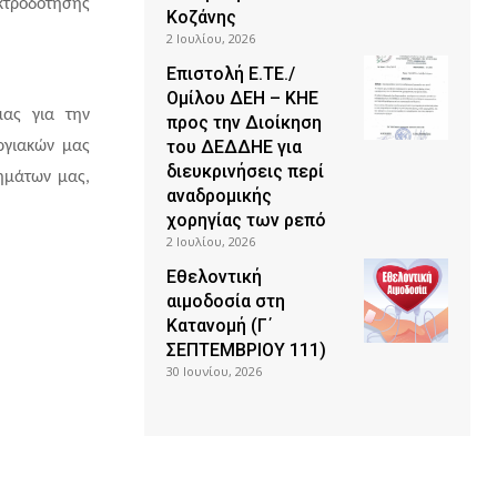
εκτροδότησης
Κοζάνης
2 Ιουλίου, 2026
Επιστολή Ε.ΤΕ./
Ομίλου ΔΕΗ – ΚΗΕ
μας για την
προς την Διοίκηση
του ΔΕΔΔΗΕ για
ργιακών μας
διευκρινήσεις περί
ημάτων μας,
αναδρομικής
χορηγίας των ρεπό
2 Ιουλίου, 2026
Εθελοντική
αιμοδοσία στη
Κατανομή (Γ΄
ΣΕΠΤΕΜΒΡΙΟΥ 111)
30 Ιουνίου, 2026