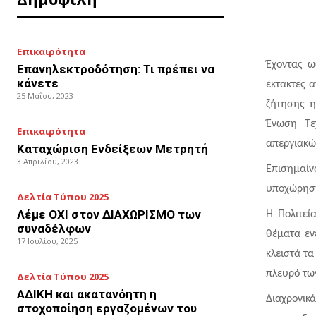
Επικαιρότητα
Έχοντας ω
Επανηλεκτροδότηση: Τι πρέπει να
κάνετε
έκτακτες 
25 Μαΐου, 2023
ζήτησης η
Ένωση Τε
Επικαιρότητα
απεργιακώ
Καταχώριση Ενδείξεων Μετρητή
3 Απριλίου, 2023
Επισημαί
υποχώρηση
Δελτία Τύπου 2025
Λέμε ΟΧΙ στον ΔΙΑΧΩΡΙΣΜΟ των
Η Πολιτεί
συναδέλφων
θέματα εν
17 Ιουλίου, 2025
κλειστά τα
πλευρό των
Δελτία Τύπου 2025
ΑΔΙΚΗ και ακατανόητη η
Διαχρονικ
στοχοποίηση εργαζομένων του