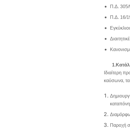
Π.Δ. 305/
Π.Δ. 16/
Εγκύκλιο
Διαιτητικ
Κανονισμ
1.
Κατάλ
Ιδιαίτερη πρ
καύσωνα, τα
Δημιουργί
καταπόνη
Διαμόρφω
Παροχή σ