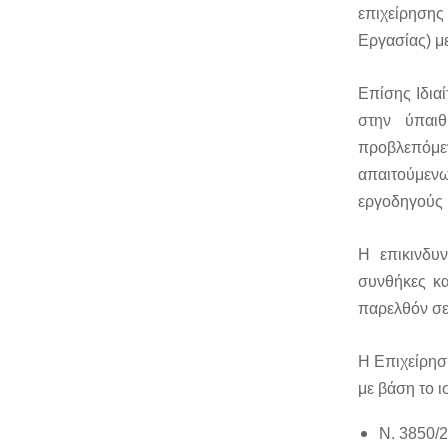
επιχείρηση
Εργασίας) με
Επίσης Ιδιαί
στην ύπαι
προβλεπόμε
απαιτούμενω
εργοδηγούς κ
Η επικινδυν
συνθήκες κ
παρελθόν σε
Η Επιχείρηση
με βάση το ι
Ν. 3850/