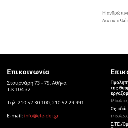
Η ανθρώπινη 
δεν ανταλλά
Επικοινωνία
Επικ
Στουρνάρη 73 - 75, Αθήνα
Προληπτ
της θερ
T.K 104 32
εργαζο
18 Ιουλίου,
Τηλ: 210 52 30 100, 210 52 29 991
Ως εδώ 
E-mail:
info@ete-dei.gr
17 Ιουλίου,
Ε.ΤΕ./Ο