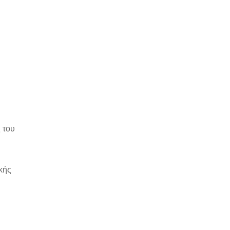
 του
κής