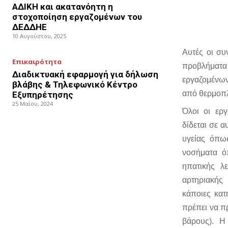
ΑΔΙΚΗ και ακατανόητη η
στοχοποίηση εργαζομένων του
ΔΕΔΔΗΕ
10 Αυγούστου, 2025
Αυτές οι συ
Επικαιρότητα
προβλήματ
Διαδικτυακή εφαρμογή για δήλωση
εργαζομένων
βλάβης & Τηλεφωνικό Κέντρο
από θερμοπλ
Εξυπηρέτησης
25 Μαΐου, 2024
Όλοι οι εργ
δίδεται σε 
υγείας όπως
νοσήματα ό
ηπατικής λε
αρτηριακής
κάποιες κατ
πρέπει να π
βάρους). Η