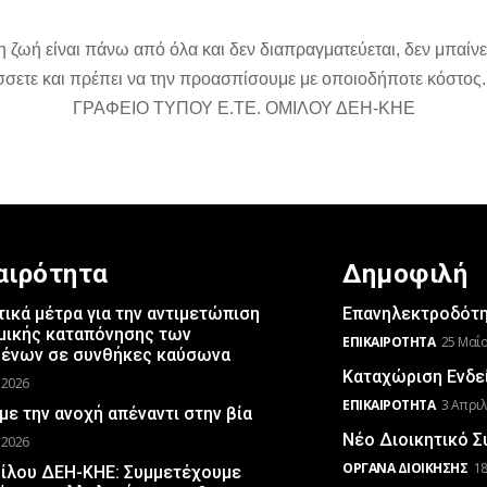
ζωή είναι πάνω από όλα και δεν διαπραγματεύεται, δεν μπαίνει
σσετε και πρέπει να την προασπίσουμε με οποιοδήποτε κόστος.
ΓΡΑΦΕΙΟ ΤΥΠΟΥ Ε.ΤΕ. ΟΜΙΛΟΥ ΔΕΗ-ΚΗΕ
αιρότητα
Δημοφιλή
ικά μέτρα για την αντιμετώπιση
Επανηλεκτροδότησ
μικής καταπόνησης των
ΕΠΙΚΑΙΡΌΤΗΤΑ
25 Μαΐο
μένων σε συνθήκες καύσωνα
Καταχώριση Ενδε
 2026
ΕΠΙΚΑΙΡΌΤΗΤΑ
3 Απριλ
με την ανοχή απέναντι στην βία
Νέο Διοικητικό 
 2026
ΌΡΓΑΝΑ ΔΙΟΊΚΗΣΗΣ
18
μίλου ΔΕΗ-ΚΗΕ: Συμμετέχουμε