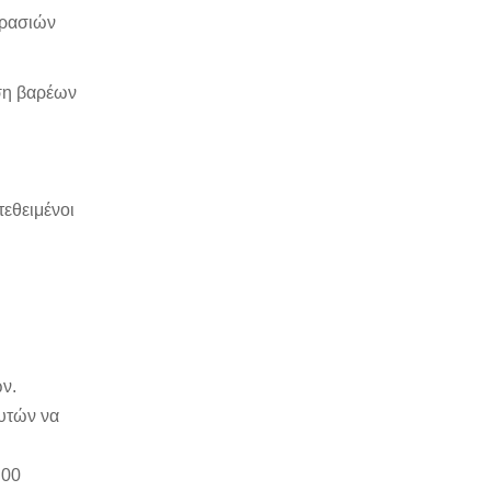
κρασιών
ση βαρέων
τεθειμένοι
ών.
αυτών να
.00