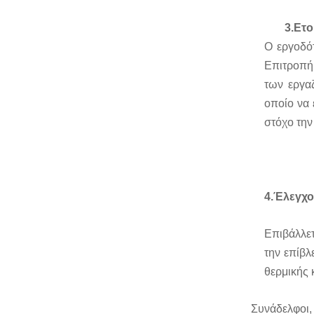
3.
Ετο
Ο εργοδότ
Επιτροπή
των εργα
οποίο να 
στόχο την
4.
Έλεγχο
Επιβάλλετ
την επίβ
θερμικής
Συνάδελφοι,