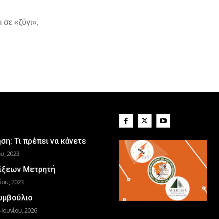
 σε «ζύγι»,
η: Τι πρέπει να κάνετε
υ, 2023
ίξεων Μετρητή
ίου, 2023
Συμβούλιο
 Ιουνίου, 2026