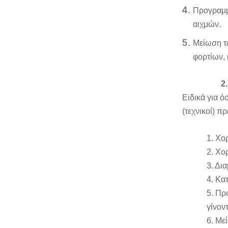
Προγραμμ
αιχμών.
Μείωση τ
φορτίων, 
2.
Ειδικά για ό
(τεχνικοί) π
1. Χο
2. Χο
3. Δι
4. Κα
5. Πρ
γίνον
6. Με