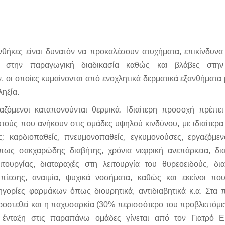
νθήκες είναι δυνατόν να προκαλέσουν ατυχήματα, επικίνδυνα 
α στην παραγωγική διαδικασία καθώς και βλάβες στην
, οι οποίες κυμαίνονται από ενοχλητικά δερματικά εξανθήματα 
ηξία.
αζόμενοι καταπονούνται θερμικά. Ιδιαίτερη προσοχή πρέπ
αυτούς που ανήκουν στις ομάδες υψηλού κινδύνου
,
με ιδιαίτερ
: καρδιοπαθείς, πνευμονοπαθείς, εγκυμονούσες, εργαζόμεν
πως σακχαρώδης διαβήτης, χρόνια νεφρική ανεπάρκεια, δια
ιτουργίας, διαταραχές στη λειτουργία του θυρεοειδούς, δι
 πίεσης, αναιμία, ψυχικά νοσήματα, καθώς και εκείνοι πο
ηγορίες φαρμάκων όπως διουρητικά, αντιδιαβητικά κ.α. Στα
ροστεθεί και η παχυσαρκία (30% περισσότερο του προβλεπόμε
 ένταξη στις παραπάνω ομάδες γίνεται από τον Γιατρό Ε