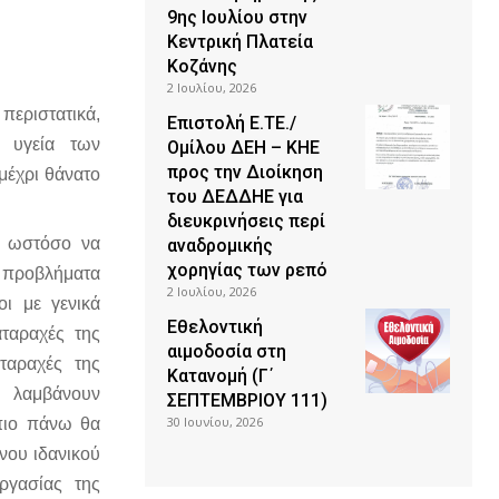
9ης Ιουλίου στην
Κεντρική Πλατεία
Κοζάνης
2 Ιουλίου, 2026
περιστατικά,
Επιστολή Ε.ΤΕ./
 υγεία των
Ομίλου ΔΕΗ – ΚΗΕ
προς την Διοίκηση
μέχρι θάνατο
του ΔΕΔΔΗΕ για
διευκρινήσεις περί
ει ωστόσο να
αναδρομικής
χορηγίας των ρεπό
α προβλήματα
2 Ιουλίου, 2026
οι με γενικά
Εθελοντική
ταραχές της
αιμοδοσία στη
αταραχές της
Κατανομή (Γ΄
υ λαμβάνουν
ΣΕΠΤΕΜΒΡΙΟΥ 111)
30 Ιουνίου, 2026
 πιο πάνω θα
νου ιδανικού
ργασίας της