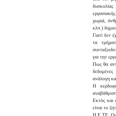
δυσκολίας
εργασιακή
χωριά, άνθ
κλπ.) δημι
Γιατί δεν 
τα τμήμα
συνταξιοδο
για την εργ
Πως θα αντ
δεδομένες
ανάλογη κα
Η κερδοφ
αναβάθμιση
Εκτός και 
είναι το ζη
Η Ε.ΤΕ. Ομ