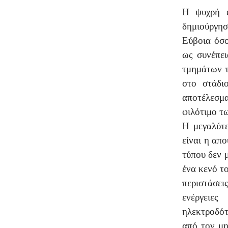
Η ψυχρή ε
δημιούργη
Εύβοια όσο
ως συνέπει
τμημάτων τ
στο στάδι
αποτέλεσμ
φιλότιμο τ
Η μεγαλύτε
είναι η απ
τύπου δεν 
ένα κενό τ
περιστάσει
ενέργειε
ηλεκτροδότ
από τον μ