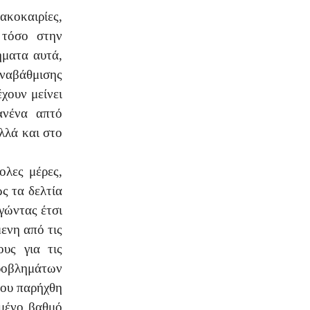
κοκαιρίες,
τόσο στην
ήματα αυτά,
αναβάθμισης
χουν μείνει
ανένα απτό
λλά και στο
ολες μέρες,
ς τα δελτία
γώντας έτσι
ενη από τις
ους για τις
οβλημάτων
που παρήχθη
μένο βαθμό