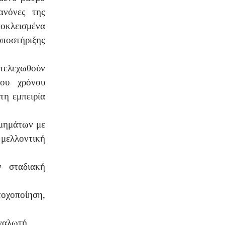
ανόνες της
οκλεισμένα
υποστήριξης
στελεχωθούν
ου χρόνου
τη εμπειρία
τμημάτων με
μελλοντική
 σταδιακή
τοχοποίηση,
ναλωτή,