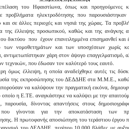
πέλαση του Ηφαιστίωνα, όπως και προηγούμενες κα
σε προβλήματα ηλεκτροδότησης που παρουσιάστηκαν
 και σε άλλες περιοχές και νησιά της χώρας. Τα προβλ
α της έλλειψης προσωπικού, καθώς και της ανάγκης 
ου δικτύου που έχουν επανειλημμένα επισημανθεί και έ
ο των νομοθετημάτων και των υποσχέσεων χωρίς κ
,
α
αντιμετωπίστηκαν χάρη στον άψογο επαγγελματισμό, α
ων τεχνικών,
που έδωσαν τον καλύτερό τους εαυτό.
ρη όμως έλλειψη, η οποία αναδείχθηκε αυτές τις δύσκ
ουσία της εκπροσώπησης του ΔΕΔΔΗΕ στα Μ.Μ.Ε., καθώ
μπορούσαν να καλύψουν την πραγματική εικόνα, δημιουρ
ο οποίο η Ε.ΤΕ. αναγκάστηκε να καλύψει
με
την απαιτούμ
ς, παρουσία, δίνοντας απαντήσεις στους δημοσιογράφ
ς που γίνονται για την αποκατάσταση των πρ
ησης. Η πρωτοφανής αποσιώπηση του τεράστιου έργου 
ηχανισμό του ΔΕΔΔΗΕ, περίπου 10.000 βλάβες με αυξη