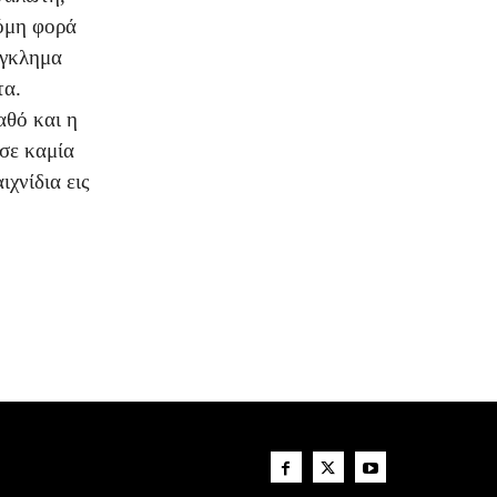
κόμη φορά
έγκλημα
τα.
αθό και η
 σε καμία
χνίδια εις