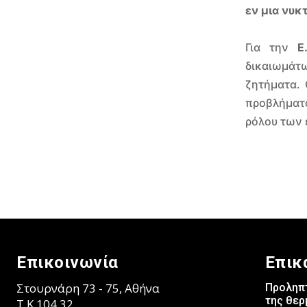
εν μια νυκτ
Για την
Ε
δικαιωμάτω
ζητήματα. 
προβλήματα
ρόλου των
Επικοινωνία
Επικ
Στουρνάρη 73 - 75, Αθήνα
Προληπτ
της θερ
T.K 104 32