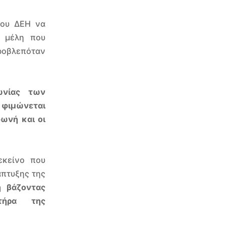
λου ΔΕΗ να
ο μέλη που
οβλεπόταν
ωνίας των
 φιμώνεται
φωνή και οι
εκείνο που
άπτυξης της
η βάζοντας
τήρα της