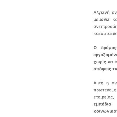
Αλγεινή ε
μειωθεί κ
αντιπροσ
καταστατικ
Ο δρόμος
εργαζομέν
χωρίς να έ
απόψεις τ
Αυτή η αν
πρωτεύει ε
εταιρείας
εμπόδια
κοινωνικο