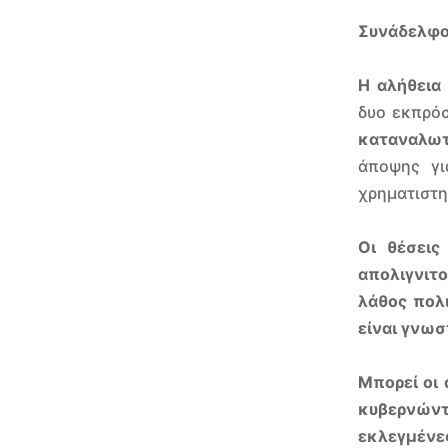
Συνάδελφο
Η αλήθεια 
δυο εκπρό
καταναλωτ
άποψης γι
χρηματιστη
Οι θέσεις
απολιγνιτ
λάθος πολι
είναι γνωσ
Μπορεί οι 
κυβερνώντ
εκλεγμένε