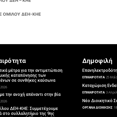
ΙΛΟΥ ΔΕΗ – ΚΗΕ
Τ.Ε ΟΜΙΛΟΥ ΔΕΗ-ΚΗΕ
αιρότητα
Δημοφιλή
ικά μέτρα για την αντιμετώπιση
Επανηλεκτροδότησ
μικής καταπόνησης των
ΕΠΙΚΑΙΡΌΤΗΤΑ
25 Μαΐο
μένων σε συνθήκες καύσωνα
Καταχώριση Ενδε
 2026
ΕΠΙΚΑΙΡΌΤΗΤΑ
3 Απριλ
με την ανοχή απέναντι στην βία
Νέο Διοικητικό 
 2026
ΌΡΓΑΝΑ ΔΙΟΊΚΗΣΗΣ
18
μίλου ΔΕΗ-ΚΗΕ: Συμμετέχουμε
ά στο συλλαλητήριο της 9ης