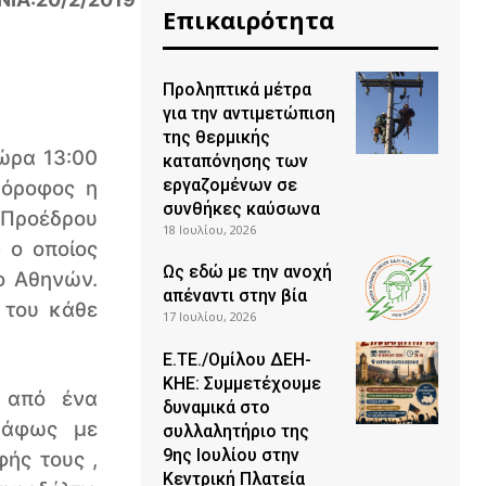
Επικαιρότητα
Προληπτικά μέτρα
για την αντιμετώπιση
της θερμικής
ώρα 13:00
καταπόνησης των
εργαζομένων σε
όροφος η
συνθήκες καύσωνα
Προέδρου
18 Ιουλίου, 2026
 ο οποίος
Ως εδώ με την ανοχή
ίο Αθηνών.
απέναντι στην βία
 του κάθε
17 Ιουλίου, 2026
Ε.ΤΕ./Ομίλου ΔΕΗ-
ΚΗΕ: Συμμετέχουμε
 από ένα
δυναμικά στο
γράφως με
συλλαλητήριο της
9ης Ιουλίου στην
ής τους ,
Κεντρική Πλατεία