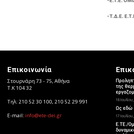
-Ε.Τ.Ε. ΟΜ
-Τ.Δ.Ε. Ε.
Επικοινωνία
Επικ
Στουρνάρη 73 - 75, Αθήνα
Προληπτ
της θερ
T.K 104 32
εργαζο
18 Ιουλίου,
Τηλ: 210 52 30 100, 210 52 29 991
Ως εδώ 
E-mail:
info@ete-dei.gr
17 Ιουλίου,
Ε.ΤΕ./Ο
δυναμικ